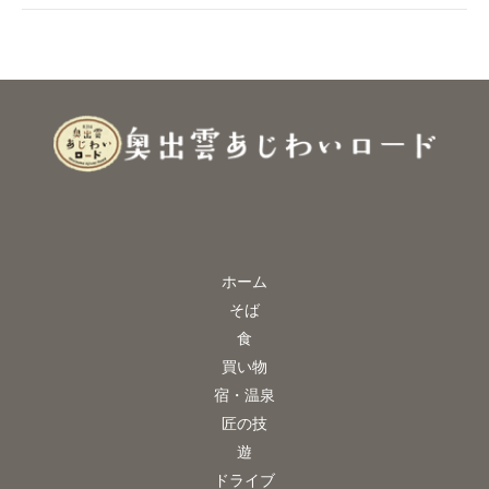
ム
ペ
ー
ジ
を
開
設
し
ま
し
ホーム
た！
そば
食
買い物
宿・温泉
匠の技
遊
ドライブ