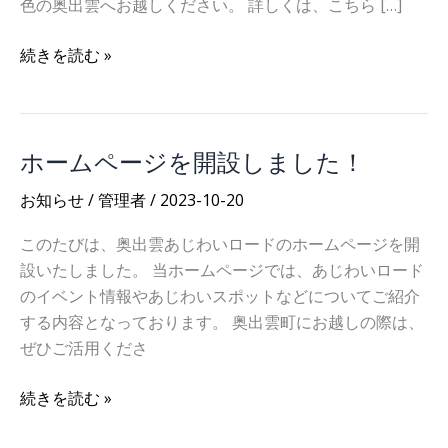
色の奥出雲へお越しください。 詳しくは、こちら […]
ス
続きを読む »
タ
ン
プ
ホームページを開設しました！
ラ
リ
お知らせ
/
管理者
/
2023-10-20
ー
開
このたびは、奥出雲あじわいロードのホームページを開
催
設いたしました。 当ホームページでは、あじわいロード
の
のイベント情報やあじわいスポットなどについてご紹介
お
する内容となっております。 奥出雲町にお越しの際は、
知
ぜひご活用くださ
ら
せ
ホ
続きを読む »
ー