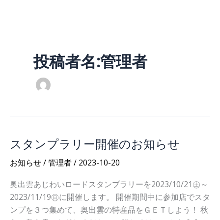
内
容
を
ス
投稿者名:管理者
キ
ッ
プ
スタンプラリー開催のお知らせ
お知らせ
/
管理者
/
2023-10-20
奥出雲あじわいロードスタンプラリーを2023/10/21㊏～
2023/11/19㊐に開催します。 開催期間中に参加店でスタ
ンプを３つ集めて、奥出雲の特産品をＧＥＴしよう！ 秋